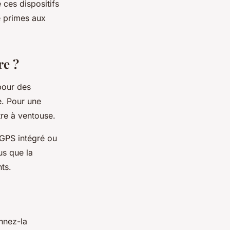
 ces dispositifs
e primes aux
re ?
pour des
e. Pour une
tre à ventouse.
 GPS intégré ou
us que la
nts.
nnez-la