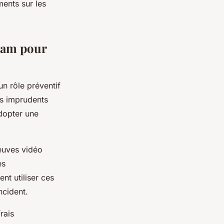
ments sur les
hcam pour
un rôle préventif
ts imprudents
adopter une
reuves vidéo
es
nt utiliser ces
ncident.
rais