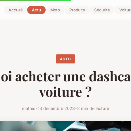
Accueil
Actu
Moto
Produits
Sécurité
Voitur
ACTU
oi acheter une dashc
voiture ?
mathis
•
13 décembre 2023
•
2 min de lecture