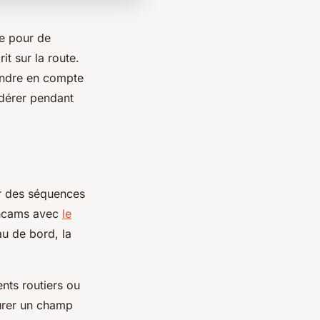
te pour de
it sur la route.
rendre en compte
idérer pendant
er des séquences
ashcams avec
le
au de bord, la
nts routiers ou
turer un champ