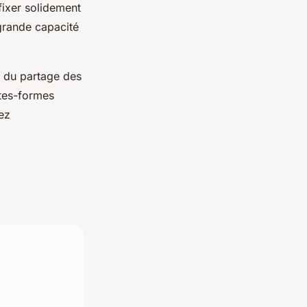
fixer solidement
grande capacité
s du partage des
ates-formes
ez