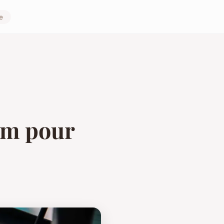
e
am pour