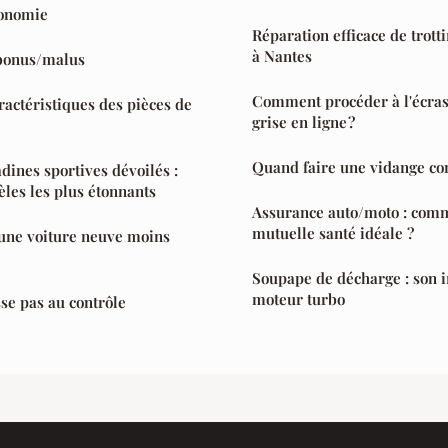
tonomie
Réparation efficace de trott
à Nantes
 bonus/malus
Comment procéder à l'écras
ractéristiques des pièces de
grise en ligne ?
Quand faire une vidange co
adines sportives dévoilés :
les les plus étonnants
Assurance auto/moto : comm
mutuelle santé idéale ?
ne voiture neuve moins
Soupape de décharge : son 
moteur turbo
se pas au contrôle